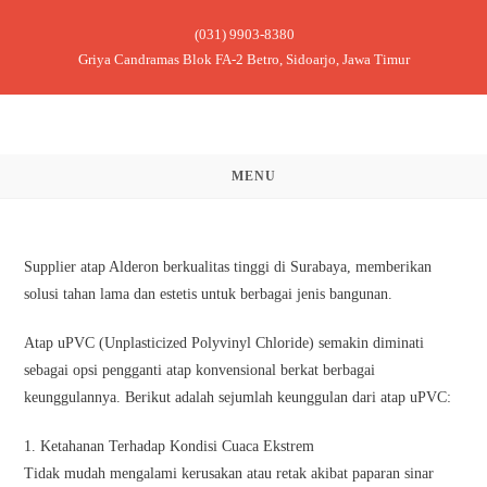
Skip
(031) 9903-8380
to
Griya Candramas Blok FA-2 Betro, Sidoarjo, Jawa Timur
content
MENU
Supplier atap Alderon berkualitas tinggi di Surabaya, memberikan
solusi tahan lama dan estetis untuk berbagai jenis bangunan.
Atap uPVC (Unplasticized Polyvinyl Chloride) semakin diminati
sebagai opsi pengganti atap konvensional berkat berbagai
keunggulannya. Berikut adalah sejumlah keunggulan dari atap uPVC:
1. Ketahanan Terhadap Kondisi Cuaca Ekstrem
Tidak mudah mengalami kerusakan atau retak akibat paparan sinar