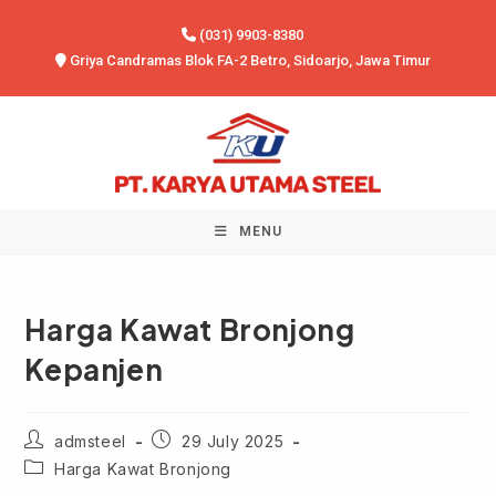
Skip
(031) 9903-8380
to
Griya Candramas Blok FA-2 Betro, Sidoarjo, Jawa Timur
content
MENU
Harga Kawat Bronjong
Kepanjen
Post
Post
admsteel
29 July 2025
author:
published:
Post
Harga Kawat Bronjong
category: