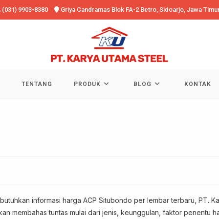
(031) 9903-8380
Griya Candramas Blok FA-2 Betro, Sidoarjo, Jawa Timu
TENTANG
PRODUK
BLOG
KONTAK
tuhkan informasi harga ACP Situbondo per lembar terbaru, PT. K
kan membahas tuntas mulai dari jenis, keunggulan, faktor penentu h