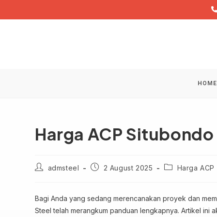
Skip
to
content
HOME
Harga ACP Situbondo
Post
Post
Post
admsteel
2 August 2025
Harga ACP
author:
published:
category:
Bagi Anda yang sedang merencanakan proyek dan membu
Steel telah merangkum panduan lengkapnya. Artikel ini a