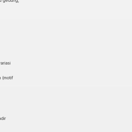
ad gedung,
ariasi
 (motif
dir