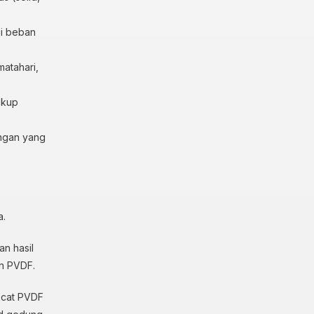
gi beban
matahari,
ukup
angan yang
a.
an hasil
an PVDF.
n cat PVDF