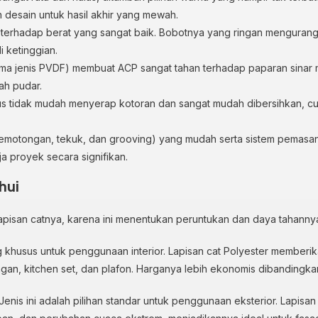
 desain untuk hasil akhir yang mewah.
an terhadap berat yang sangat baik. Bobotnya yang ringan menguran
 ketinggian.
tama jenis PVDF) membuat ACP sangat tahan terhadap paparan sinar 
ah pudar.
us tidak mudah menyerap kotoran dan sangat mudah dibersihkan, c
(pemotongan, tekuk, dan grooving) yang mudah serta sistem pemas
a proyek secara signifikan.
hui
apisan catnya, karena ini menentukan peruntukan dan daya tahanny
ng khusus untuk penggunaan interior. Lapisan cat Polyester memberik
uangan, kitchen set, dan plafon. Harganya lebih ekonomis dibandingk
 Jenis ini adalah pilihan standar untuk penggunaan eksterior. Lapisa