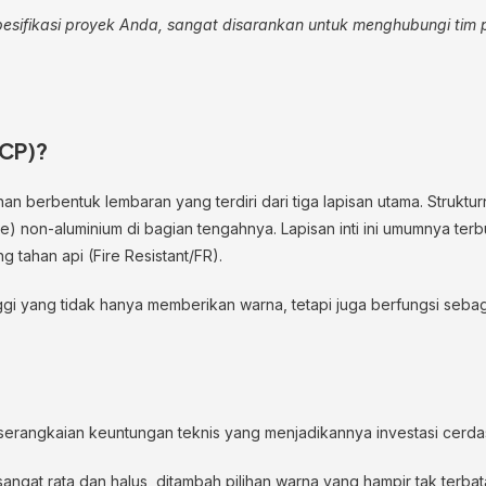
esifikasi proyek Anda, sangat disarankan untuk menghubungi tim 
ACP)?
n berbentuk lembaran yang terdiri dari tiga lapisan utama. Struktu
re) non-aluminium di bagian tengahnya. Lapisan inti ini umumnya terb
g tahan api (Fire Resistant/FR).
ggi yang tidak hanya memberikan warna, tetapi juga berfungsi seba
 serangkaian keuntungan teknis yang menjadikannya investasi cerda
ngat rata dan halus, ditambah pilihan warna yang hampir tak terbata