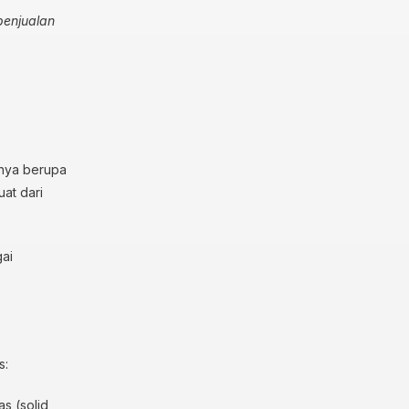
penjualan
rnya berupa
uat dari
gai
s:
s (solid,