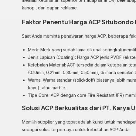
memiliki ketahanan superior terhadap sinar UV, kelemb
kanopi, dan papan reklame.
Faktor Penentu Harga ACP Situbondo
Saat Anda meminta penawaran harga ACP, beberapa fakt
Merk: Merk yang sudah lama dikenal seringkali memiliki
Jenis Lapisan (Coating): Harga ACP jenis PVDF (eksterio
Ketebalan Material: ACP tersedia dalam ketebalan tota
(0.10mm, 0.21mm, 0.30mm, 0.50mm), di mana semakin 
Warna: Warna standar (solid/doff) biasanya lebih mura
kayu), atau marble.
Tipe Core: ACP dengan core Fire Resistant (FR) memili
Solusi ACP Berkualitas dari PT. Karya 
Memilih supplier yang tepat adalah kunci untuk mendapat
sebagai solusi terpercaya untuk kebutuhan ACP Anda.