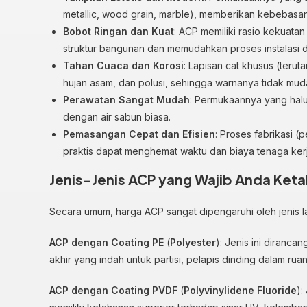
metallic, wood grain, marble), memberikan kebebasan
Bobot Ringan dan Kuat
: ACP memiliki rasio kekuat
struktur bangunan dan memudahkan proses instalasi di
Tahan Cuaca dan Korosi
: Lapisan cat khusus (teru
hujan asam, dan polusi, sehingga warnanya tidak mud
Perawatan Sangat Mudah
: Permukaannya yang hal
dengan air sabun biasa.
Pemasangan Cepat dan Efisien
: Proses fabrikasi 
praktis dapat menghemat waktu dan biaya tenaga kerj
Jenis-Jenis ACP yang Wajib Anda Keta
Secara umum, harga ACP sangat dipengaruhi oleh jenis l
ACP dengan Coating PE
(
Polyester
): Jenis ini diranca
akhir yang indah untuk partisi, pelapis dinding dalam r
ACP dengan Coating PVDF
(
Polyvinylidene Fluoride
):