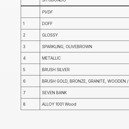
PVDF
1
DOFF
2
GLOSSY
3
SPARKLING, OLIVEBROWN
4
METALLIC
5
BRUSH SILVER
6
BRUSH GOLD, BRONZE, GRANITE, WOODEN /
7
SEVEN BANK
8
ALLOY 1001 Wood