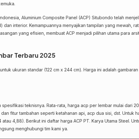
rkemuka.
Indonesia, Aluminium Composite Panel (ACP) Situbondo telah menje
ad) dan interior. Kemampuannya menyajikan tampilan yang mewah, rat
asangan yang efisien, membuat ACP menjadi pilihan utama para arsi
mbar Terbaru 2025
 untuk ukuran standar (122 cm x 244 cm). Harga ini adalah gambara
pesifikasi teknisnya. Rata-rata, harga acp per lembar mulai dari 2
dan fitur tambahan seperti ketahanan api, acp dua sisi, dst. Untuk 
atau 4,88). Berikut ini daftar harga ACP PT. Karya Utama Steel. Un
langsung menghubungi tim kami ya.