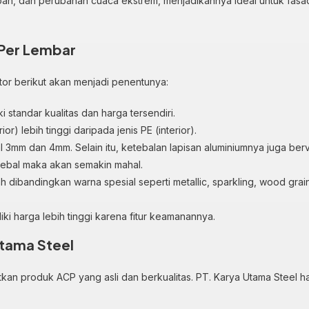
apan, dan perubahan cuaca ekstrem, menjadikannya ideal untuk fas
 Per Lembar
or berikut akan menjadi penentunya:
 standar kualitas dan harga tersendiri.
r) lebih tinggi daripada jenis PE (interior).
l 3mm dan 4mm. Selain itu, ketebalan lapisan aluminiumnya juga berv
tebal maka akan semakin mahal.
h dibandingkan warna spesial seperti metallic, sparkling, wood grain
ki harga lebih tinggi karena fitur keamanannya.
Utama Steel
kan produk ACP yang asli dan berkualitas. PT. Karya Utama Steel ha