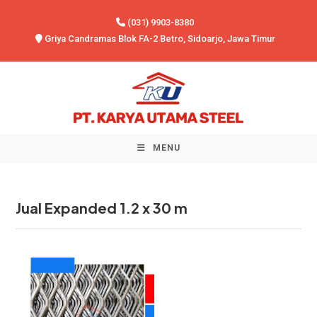
Skip
(031) 9903-8380
to
Griya Candramas Blok FA-2 Betro, Sidoarjo, Jawa Timur
content
MENU
Jual Expanded 1.2 x 30 m