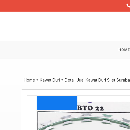
Skip
to
content
HOME
Home
»
Kawat Duri
»
Detail Jual Kawat Duri Silet Surab