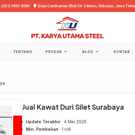
(031) 9903-8380
Griya Candramas Blok FA-2 Betro, Sidoarjo, Jawa Timu
TENTANG
PRODUK
BLOG
KONTAK
aya
Jual Kawat Duri Silet Surabaya
Update Terakhir
: 4 Mei 2026
Min. Pembelian
: 1 roll